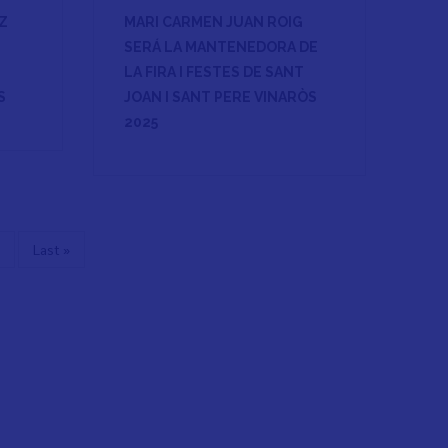
Z
MARI CARMEN JUAN ROIG
SERÁ LA MANTENEDORA DE
LA FIRA I FESTES DE SANT
S
JOAN I SANT PERE VINARÒS
2025
ächste
Letzte
Last »
eite
Seite