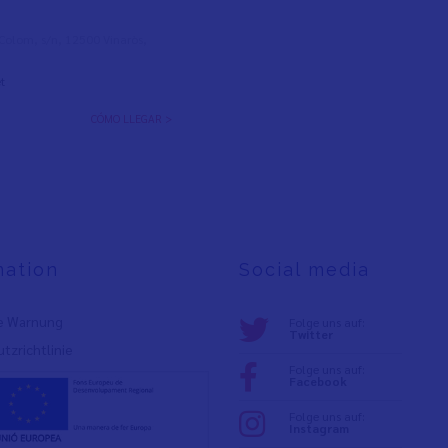
l Colom, s/n, 12500 Vinaròs,
t
CÓMO LLEGAR >
mation
Social media
e Warnung
Folge uns auf:
Twitter
tzrichtlinie
Folge uns auf:
Facebook
Folge uns auf:
Instagram