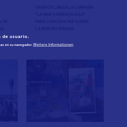
VINARÒS LANZA LA CAMPAÑA
“LA MAR COMENÇA AQUÍ”
1 DE
PARA CONCIENCIAR SOBRE
TAL
LA BASURA MARINA
 de usuario.
Weitere Informationen
mas en su navegador.