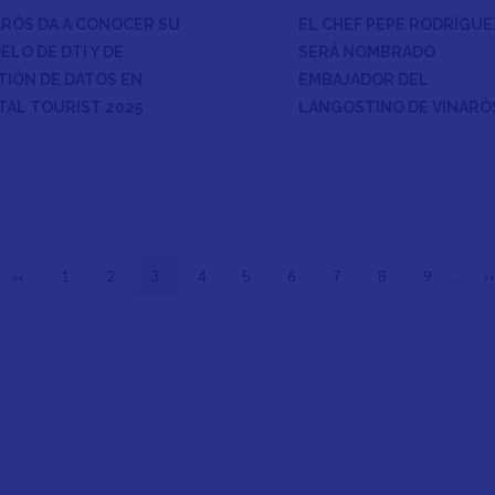
ARÒS DA A CONOCER SU
EL CHEF PEPE RODRÍGUE
LO DE DTI Y DE
SERÁ NOMBRADO
TIÓN DE DATOS EN
EMBAJADOR DEL
TAL TOURIST 2025
LANGOSTINO DE VINARÒ
Vorherige
‹‹
Seite
1
Seite
2
Aktuelle
3
Seite
4
Seite
5
Seite
6
Seite
7
Seite
8
Seite
9
…
N
››
Seite
Seite
S