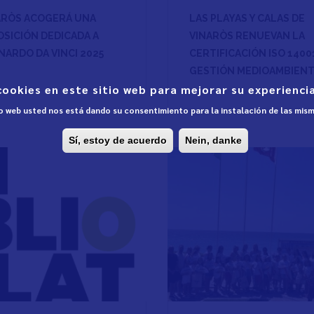
ARÒS ACOGERÁ UNA
LAS PLAYAS Y CALAS DE
OSICIÓN DEDICADA A
VINARÒS RENUEVAN LA
NARDO DA VINCI 2025
CERTIFICACIÓN ISO 1400
GESTIÓN MEDIOAMBIEN
cookies en este sitio web para mejorar su experiencia
tio web usted nos está dando su consentimiento para la instalación de las mis
Sí, estoy de acuerdo
Nein, danke