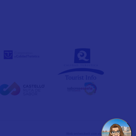
Web entwickelt von
evelb