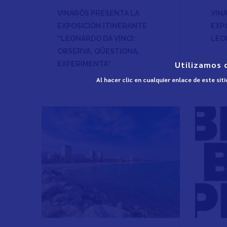
VINARÒS PRESENTA LA
VIN
EXPOSICIÓN ITINERANTE
EXP
“LEONARDO DA VINCI:
LEO
OBSERVA, QÜESTIONA,
Utilizamos 
EXPERIMENTA”
Al hacer clic en cualquier enlace de este si