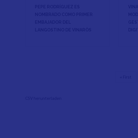
PEPE RODRÍGUEZ ES
VIN
NOMBRADO COMO PRIMER
MODE
EMBAJADOR DEL
GES
LANGOSTINO DE VINARÒS
DIGI
Erste
« First
Seitennummerierung
Seite
CSV herunterladen