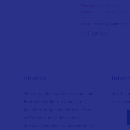
Teléfono
- 964 453 334
Dirección
- Passeig de Cristòfo
Castelló
Email
-
vinaros[@]touristinfo.ne
Vinaròs
Infor
Vinaròs ist alles, was Sie brauchen, um
Rechtlich
Ihren wohlverdienten Urlaub zu
Datenschu
genießen: entspannen Sie in der Sonne
an Stränden und in den kleinen
Buchten, erkunden Sie, verwöhnen Sie