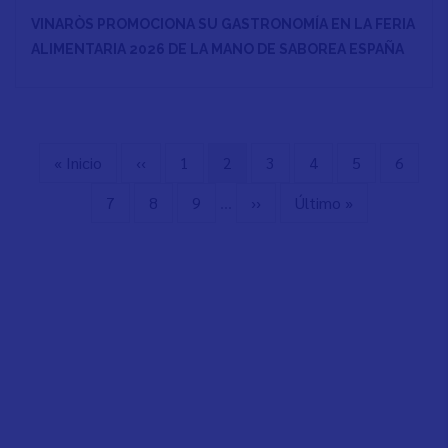
VINARÒS PROMOCIONA SU GASTRONOMÍA EN LA FERIA
ALIMENTARIA 2026 DE LA MANO DE SABOREA ESPAÑA
Erste
« Inicio
Vorherige
‹‹
Seite
1
Aktuelle
2
Seite
3
Seite
4
Seite
5
Seite
6
Seitennummerierung
Seite
Seite
Seite
Seite
7
Seite
8
Seite
9
…
Nächste
››
Letzte
Último »
Seite
Seite