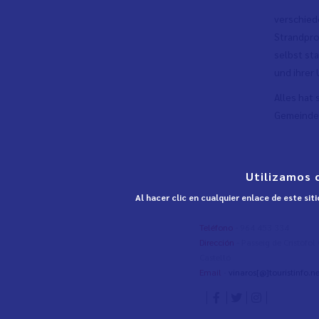
verschied
Strandprom
selbst st
und ihrer
Alles hat 
Gemeinde 
Utilizamos 
Al hacer clic en cualquier enlace de este si
Teléfono
- 964 453 334
Dirección
- Passeig de Cristòfo
Castelló
Email
-
vinaros[@]touristinfo.ne