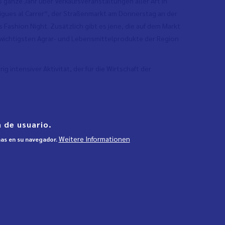
 ganze Jahr über Verkaufsveranstaltungen aller Art in
tigues al Carrer“, der Straßenmarkt am Donnerstag an der
Fashion Night. Zusätzlich gibt es jene, die auf dem Markt
e wichtigsten Agrar- und Lebensmittelprodukte der Region
g intensiver Aktivität, der für die Wirtschaft der
 de usuario.
Weitere Informationen
mas en su navegador.