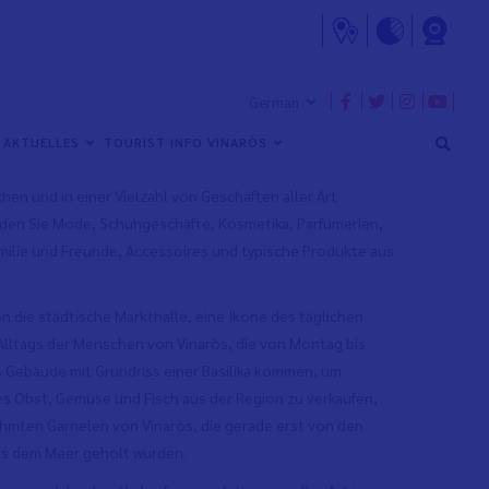
eschäftliche Hauptstadt des Landkreises. Im historischen
ròs, in dem sich die Fußgängerzonen befinden, können Sie
AKTUELLES
TOURIST INFO VINARÒS
n Bummel durch die Gegend mit den meisten Bauwerken
hen und in einer Vielzahl von Geschäften aller Art
inden Sie Mode, Schuhgeschäfte, Kosmetika, Parfümerien,
milie und Freunde, Accessoires und typische Produkte aus
n die städtische Markthalle, eine Ikone des täglichen
Alltags der Menschen von Vinaròs, die von Montag bis
s Gebäude mit Grundriss einer Basilika kommen, um
es Obst, Gemüse und Fisch aus der Region zu verkaufen,
ühmten Garnelen von Vinaròs, die gerade erst von den
s dem Meer geholt wurden.