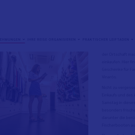
Vinaròs ist die g
Zentrum von Vina
NEHMUNGEN
IHRE REISE ORGANISIEREN
PRAKTISCHER LEIFTADEN
einen gemütliche
der Ortschaft mac
einkaufen. Hier f
Geschenke für Fa
Vinaròs.
Nicht zu vergesse
Einkaufs und des 
Samstag in diese
besonders frisch
darunter die ber
Fischerbooten au