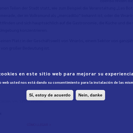
Ebenso finden das
enen Teilen der Stadt statt, wie zum Beispiel die Veranstaltung „Les Bo
enade, der im Volksmund als „mercadillo“ bekannt ist; oder die Vinaròs 
attfinden und sich hauptsächlich auf die Gastronomie, die Küche und di
 Umgebung konzentrieren.
seinen Platz in der Geschäftswelt von Vinaròs, einem Sektor von ganzjähri
von großer Bedeutung ist.
cookies en este sitio web para mejorar su experiencia
tio web usted nos está dando su consentimiento para la instalación de las mis
Sí, estoy de acuerdo
Nein, danke
l Colom, s/n, 12500 Vinaròs,
t
CÓMO LLEGAR >