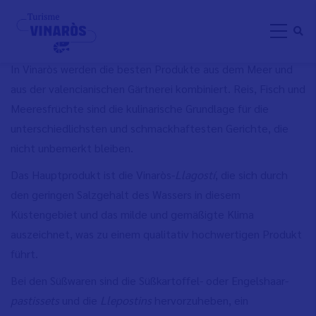
Direkt
GASTRONOMIETOURISMUS
zum
Inhalt
In Vinaròs werden die besten Produkte aus dem Meer und
aus der valencianischen Gärtnerei kombiniert. Reis, Fisch und
Meeresfrüchte sind die kulinarische Grundlage für die
unterschiedlichsten und schmackhaftesten Gerichte, die
nicht unbemerkt bleiben.
Das Hauptprodukt ist die Vinaròs-
Llagostí
, die sich durch
den geringen Salzgehalt des Wassers in diesem
Küstengebiet und das milde und gemäßigte Klima
auszeichnet, was zu einem qualitativ hochwertigen Produkt
führt.
Bei den Süßwaren sind die Süßkartoffel- oder Engelshaar-
pastissets
und die
Llepostins
hervorzuheben, ein