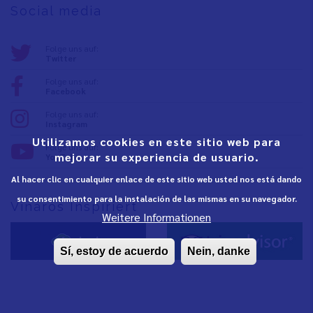
Social media
Folge uns auf:
Twitter
Folge uns auf:
Facebook
Folge uns auf:
Instagram
Utilizamos cookies en este sitio web para
Folge uns auf:
mejorar su experiencia de usuario.
YouTube
Al hacer clic en cualquier enlace de este sitio web usted nos está dando
su consentimiento para la instalación de las mismas en su navegador.
Vinaròs Inspiriert
Weitere Informationen
Sí, estoy de acuerdo
Nein, danke