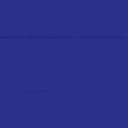
NEHMUNGEN
IHRE REISE ORGANISIEREN
PRAKTISCHER LEIFTADEN
l Colom, s/n, 12500 Vinaròs,
t
CÓMO LLEGAR >