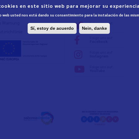
cookies en este sitio web para mejorar su experiencia
mation
Social media
tio web usted nos está dando su consentimiento para la instalación de las mis
e Warnung
Folge uns auf:
Twitter
Sí, estoy de acuerdo
Nein, danke
tzrichtlinie
Folge uns auf:
Facebook
Folge uns auf:
Instagram
Folge uns auf:
YouTube