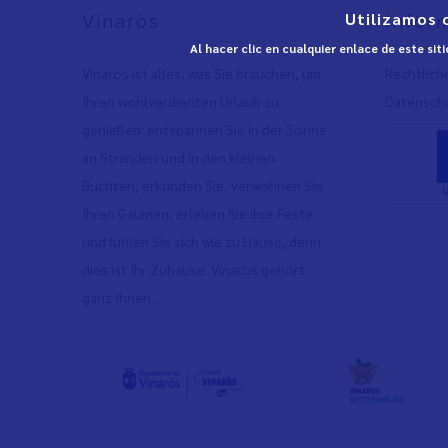
Utilizamos 
Vinaròs
Infor
Al hacer clic en cualquier enlace de este si
Vinaròs ist alles, was Sie brauchen, um
Rechtlich
Ihren wohlverdienten Urlaub zu
Datenschu
genießen: entspannen Sie in der Sonne
an Stränden und in den kleinen
Buchten, erkunden Sie, verwöhnen Sie
Ihren Gaumen, erleben Sie ihre Feste
und fühlen Sie sich wie zu Hause, denn
dies ist Ihr Zuhause. Vinaròs gehört
ganz Ihnen.