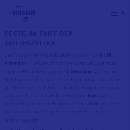
Direkt
FESTE UN TRADITIONEN
zum
Inhalt
FESTE IM TAKT DER
JAHRESZEITEN
Das Festjahr von Vinaròs beginnt mit dem Tag des
Hl.
Antonius
(17. Januar). Am Vorabend werden Lagerfeuer
angezündet, und am Tag des
Hl. Sebastian
(20. Januar)
findet eine beliebte Wallfahrt zu Ehren des Schutzpatrons
der Stadt statt. Im Februar und zeitgleich mit den vierzig
Tagen der Fastenzeit wird die Stadt vom
Karneval
beherrscht, der zur Touristischen Sehenswürdigkeit in der
Region erklärt wurde und das bedeutendste festliche
Ereignis darstellt.