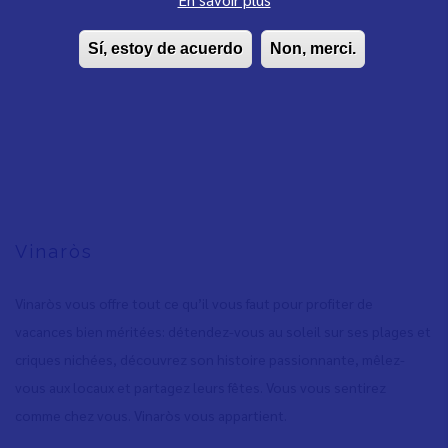
Sí, estoy de acuerdo
Non, merci.
Vinaròs
Vinaròs vous offre tout ce qu’il vous faut pour profiter de
vacances bien méritées: détendez-vous au soleil sur ses plages et
criques nichées, découvrez son histoire passionnante, mêlez-
vous aux locaux et partagez leurs fêtes. Vous vous sentirez
comme chez vous. Vinaròs vous appartient.