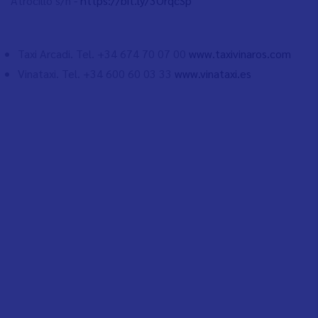
Atrocillo s/n -
https://bit.ly/3OrqcSp
Taxi Arcadi. Tel. +34 674 70 07 00
www.taxivinaros.com
Vinataxi. Tel. +34 600 60 03 33
www.vinataxi.es