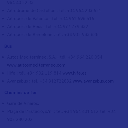
964 40 22 33
Aérodrome de Castellón : tél. +34 964 283 521
Aéroport de Valence : tél. +34 961 598 515
Aéroport de Reus : tél.
+34 977 779 832
Aéroport de Barcelone : tél. +34 932 983 838
Bus
Autos Mediterráneo, S.A. : tél.
+34 964 220 054
www.autosmediterraneo.com
Hife : tél. +34 902 119 814
www.hife.es
Avanzabus : tél. +34 912722832
www.avanzabus.com
Chemins de fer
Gare de Vinaròs.
Plaça de l’Estació, s/n. : tél.
+34 964 401 512 tél. +34
902 240 202