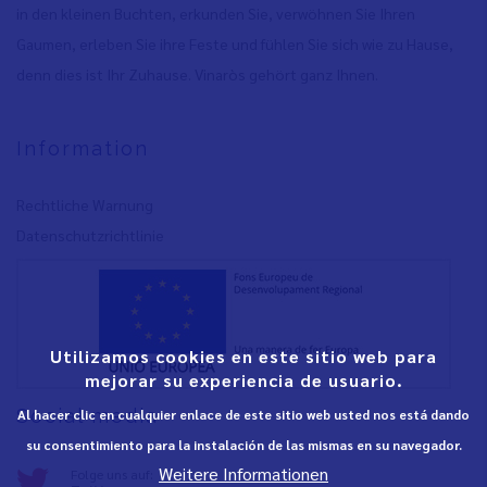
in den kleinen Buchten, erkunden Sie, verwöhnen Sie Ihren
Gaumen, erleben Sie ihre Feste und fühlen Sie sich wie zu Hause,
denn dies ist Ihr Zuhause. Vinaròs gehört ganz Ihnen.
Information
Rechtliche Warnung
Datenschutzrichtlinie
Utilizamos cookies en este sitio web para
mejorar su experiencia de usuario.
Social media
Al hacer clic en cualquier enlace de este sitio web usted nos está dando
su consentimiento para la instalación de las mismas en su navegador.
Weitere Informationen
Folge uns auf: