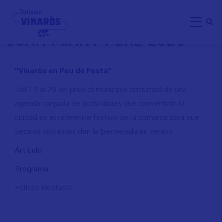
Direkt
FIRA I FESTES DE SANT
zum
JOAN I SANT PERE 2021
Inhalt
"Vinaròs en Peu de Festa"
Del 19 al 29 de junio el municipio disfrutará de una
agenda cargada de actividades que convertirán la
ciudad en el referente festivo de la comarca para que
vecinos visitantes den la bienvenida en verano
Art
í
culo
Programa
Felices Fiestas!!!