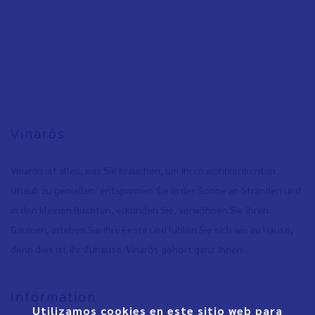
Vinaròs
Vinaròs ist alles, was Sie brauchen, um Ihren wohlverdienten
Urlaub zu genießen: entspannen Sie in der Sonne an Stränden und
in den kleinen Buchten, erkunden Sie, verwöhnen Sie Ihren
Gaumen, erleben Sie ihre Feste und fühlen Sie sich wie zu Hause,
denn dies ist Ihr Zuhause. Vinaròs gehört ganz Ihnen.
Information
Utilizamos cookies en este sitio web para