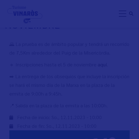
Direkt
MARXA SENDERISTA 12 DE
zum
NOVIEMBRE
Inhalt
🌄 La prueba es de ámbito popular y tendrá un recorrido
de 7,5Km alrededor del Puig de la Misericòrdia.
🔹​ Inscripciones hasta el 5 de noviembre
aquí
.
➡️​ La entrega de los obsequios que incluye la inscripción
se hará el mismo día de la Marxa en la plaza de la
ermita de 9:00h a 9:45h.
📍​ Salida en la plaza de la ermita a las 10:00h.
Fecha de inicio:
So., 12.11.2023 - 10:00
Fecha de fin:
So., 12.11.2023 - 10:00