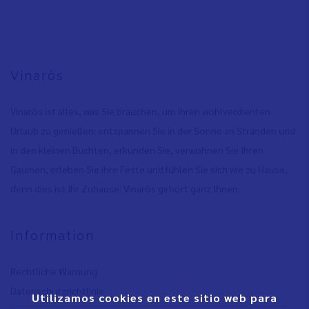
Vinaròs
Vinaròs ist alles, was Sie brauchen, um Ihren wohlverdienten
Urlaub zu genießen: entspannen Sie in der Sonne an Stränden und
in den kleinen Buchten, erkunden Sie, verwöhnen Sie Ihren
Gaumen, erleben Sie ihre Feste und fühlen Sie sich wie zu Hause,
denn dies ist Ihr Zuhause. Vinaròs gehört ganz Ihnen.
Information
Rechtliche Warnung
Datenschutzrichtlinie
Utilizamos cookies en este sitio web para