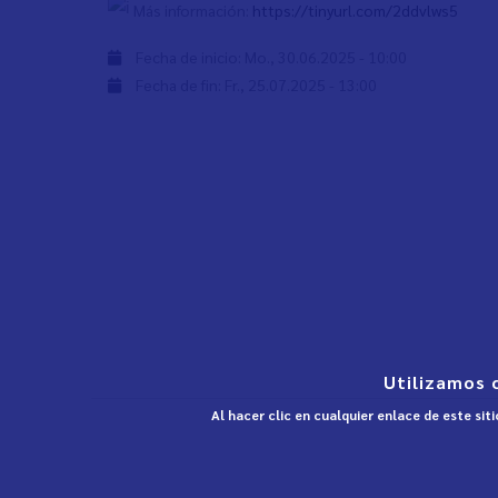
Más información:
https://tinyurl.com/2ddvlws5
Fecha de inicio:
Mo., 30.06.2025 - 10:00
Fecha de fin:
Fr., 25.07.2025 - 13:00
Utilizamos 
Al hacer clic en cualquier enlace de este si