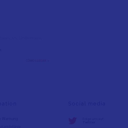
l Colom, s/n, 12500 Vinaròs,
t
CÓMO LLEGAR >
mation
Social media
e Warnung
Folge uns auf:
Twitter
tzrichtlinie