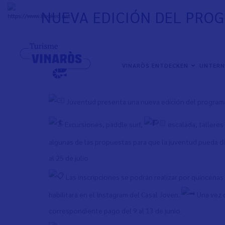
Direkt
NUEVA EDICIÓN DEL PROG
zum
+
31°
C
Inhalt
NAVEGACIÓN
VINARÒS ENTDECKEN
UNTER
PRINCIPAL
Juventud presenta una nueva edición del programa
Excursiones, paddle surf,
escalada, talleres
algunas de las propuestas para que la juventud pueda d
al 25 de julio
Las inscripciones se podrán realizar por quincenas d
habilitará en el Instagram del Casal Joven.
Una vez 
correspondiente pago del 9 al 13 de junio.