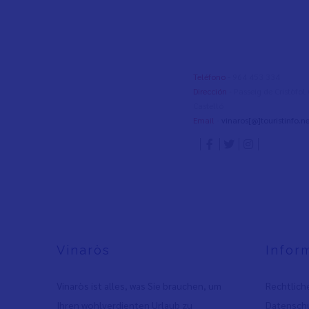
Teléfono
- 964 453 334
Dirección
- Passeig de Cristòfo
Castelló
Email
-
vinaros[@]touristinfo.ne
Vinaròs
Infor
Vinaròs ist alles, was Sie brauchen, um
Rechtlich
Ihren wohlverdienten Urlaub zu
Datenschu