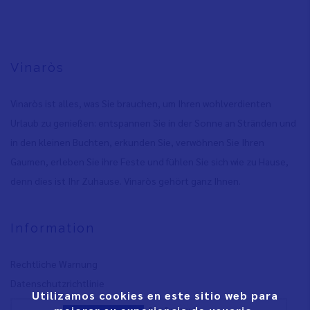
Vinaròs
Vinaròs ist alles, was Sie brauchen, um Ihren wohlverdienten
Urlaub zu genießen: entspannen Sie in der Sonne an Stränden und
in den kleinen Buchten, erkunden Sie, verwöhnen Sie Ihren
Gaumen, erleben Sie ihre Feste und fühlen Sie sich wie zu Hause,
denn dies ist Ihr Zuhause. Vinaròs gehört ganz Ihnen.
Information
Rechtliche Warnung
Datenschutzrichtlinie
Utilizamos cookies en este sitio web para