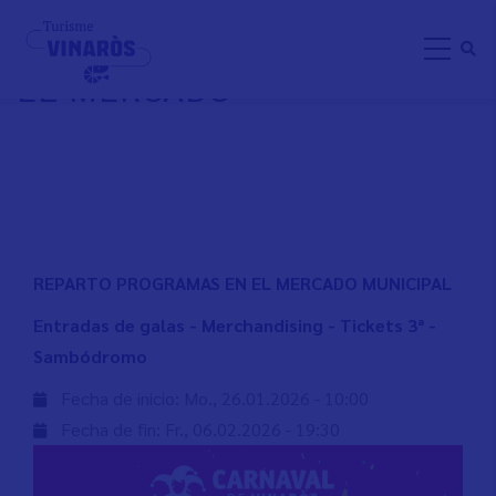
Direkt
REPARTO PROGRAMAS EN
zum
EL MERCADO
Inhalt
REPARTO PROGRAMAS EN EL MERCADO MUNICIPAL
Entradas de galas - Merchandising - Tickets 3ª -
Sambódromo
Fecha de inicio:
Mo., 26.01.2026 - 10:00
Fecha de fin:
Fr., 06.02.2026 - 19:30