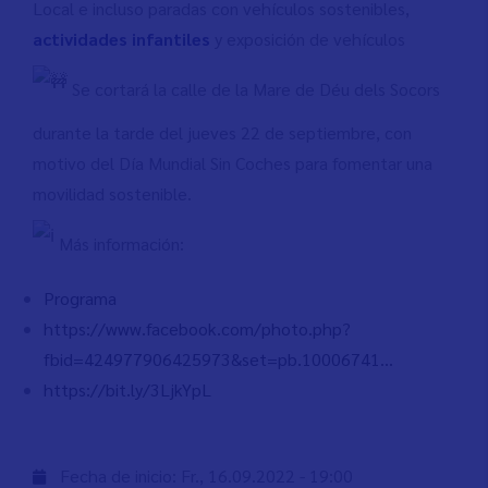
Local e incluso paradas con vehículos sostenibles,
actividades infantiles
y exposición de vehículos
Se cortará la calle de la Mare de Déu dels Socors
durante la tarde del jueves 22 de septiembre, con
motivo del Día Mundial Sin Coches para fomentar una
movilidad sostenible.
Más información:
Programa
https://www.facebook.com/photo.php?
fbid=424977906425973&set=pb.10006741…
https://bit.ly/3LjkYpL
Fecha de inicio:
Fr., 16.09.2022 - 19:00