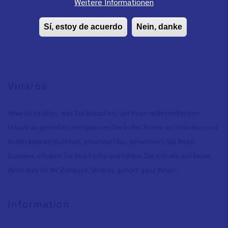
Weitere Informationen
Sí, estoy de acuerdo
Nein, danke
Vinaròs
Vinaròs ist alles, was Sie brauchen, um Ihren wohlverdienten
Urlaub zu genießen: entspannen Sie in der Sonne an Stränden und
in den kleinen Buchten, erkunden Sie, verwöhnen Sie Ihren
Gaumen, erleben Sie ihre Feste und fühlen Sie sich wie zu Hause,
denn dies ist Ihr Zuhause. Vinaròs gehört ganz Ihnen.
Information