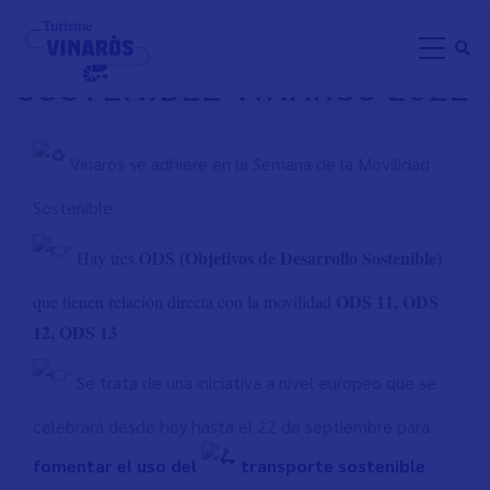
Direkt
SEMANA DE LA MOVILIDAD
zum
SOSTENIBLE VINARÒS 2022
Inhalt
Vinaròs se adhiere en la Semana de la Movilidad
Sostenible
(Objetivos de Desarrollo Sostenible)
H
ay tres
ODS
ODS 11, ODS
que tienen relación directa con la movilidad
1
2
, ODS 1
3
Se trata de una iniciativa a nivel europeo que se
celebrará desde hoy hasta el 22 de septiembre para
fomentar el uso del
transporte sostenible