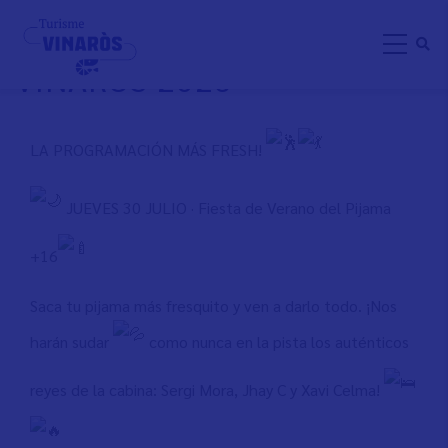
Direkt
SUMMER CARNAVAL
zum
VINARÒS 2026
Inhalt
LA PROGRAMACIÓN MÁS FRESH!
JUEVES 30 JULIO · Fiesta de Verano del Pijama
+16
Saca tu pijama más fresquito y ven a darlo todo. ¡Nos
harán sudar
como nunca en la pista los auténticos
reyes de la cabina: Sergi Mora, Jhay C y Xavi Celma!