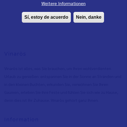
Weitere Informationen
Sí, estoy de acuerdo
Nein, danke
Vinaròs
Vinaròs ist alles, was Sie brauchen, um Ihren wohlverdienten
Urlaub zu genießen: entspannen Sie in der Sonne an Stränden und
in den kleinen Buchten, erkunden Sie, verwöhnen Sie Ihren
Gaumen, erleben Sie ihre Feste und fühlen Sie sich wie zu Hause,
denn dies ist Ihr Zuhause. Vinaròs gehört ganz Ihnen.
Information