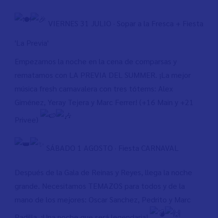
VIERNES 31 JULIO · Sopar a la Fresca + Fiesta
'La Previa'
Empezamos la noche en la cena de comparsas y
rematamos con LA PREVIA DEL SUMMER. ¡La mejor
música fresh carnavalera con tres tótems: Alex
Giménez, Yeray Tejera y Marc Ferrer! (+16 Main y +21
Privee)
SÁBADO 1 AGOSTO · Fiesta CARNAVAL
Después de la Gala de Reinas y Reyes, llega la noche
grande. Necesitamos TEMAZOS para todos y de la
mano de los mejores: Oscar Sanchez, Pedrito y Marc
Padilla. ¡Una noche que será legendaria!