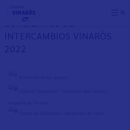
Direkt
XIX CAMPAÑA DE
zum
CONCIERTOS DE
Inhalt
INTERCAMBIOS VINARÒS
2022
Actuación de los grupos:
Colla de Dolçainers i Tabaleters dels Nanos i
Gegants de Vinaròs
Escola de Dolçainers i Tabaleters de Tales