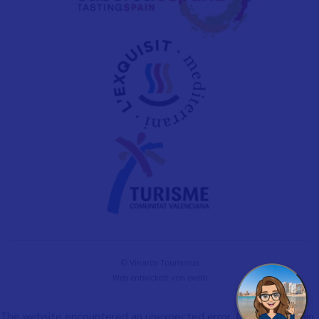
© Vinaròs Tourismus
Web entwickelt von
evelb
The website encountered an unexpected error. Please try again