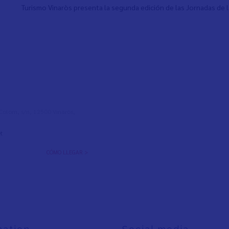
Turismo Vinaròs presenta la segunda edición de las Jornadas de l
l Colom, s/n, 12500 Vinaròs,
t
CÓMO LLEGAR >