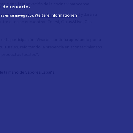
radición y la innovación de la cocina vinarocense.
 de usuario.
que aportarán sus productos de proximidad y darán a
Weitere Informationen
mas en su navegador.
 Entre ellos se encuentran Coarvi, Citrus&Live, Olis
esta participación, Vinaròs continúa apostando por la
 culturales, reforzando la presencia en acontecimientos
s productos locales”.
 de la mano de Saborea España