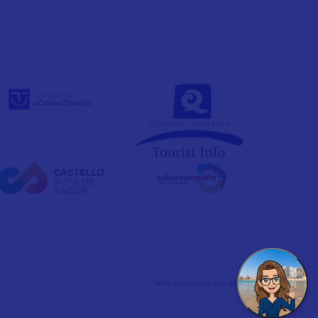
Web entwickelt von
evelb