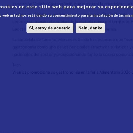
asociación Vinaròs Gastronòmic, que mostrará la creatividad, la t
cookies en este sitio web para mejorar su experiencia
En los showcookings participarán también productores locales, 
tio web usted nos está dando su consentimiento para la instalación de las mis
conocer su trabajo y la calidad de la materia prima del territorio.
Sí, estoy de acuerdo
Nein, danke
Leocàdia, Vins el Estanquer, Bons Bolets y Ous Boverals.
La concejala de Turismo, Mercedes García ha destacado que “con 
gastronomía como uno de los principales atractivos turísticos y
nacionales del sector y promocionando tanto la cocina como lo
Tags
Vinaròs promociona su gastronomía en la feria Alimentaria 2026
l Colom, s/n, 12500 Vinaròs,