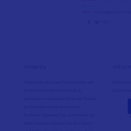
Castelló
Email
-
vinaros[@]touristinfo.ne
Vinaròs
Infor
Vinaròs ist alles, was Sie brauchen, um
Rechtlich
Ihren wohlverdienten Urlaub zu
Datenschu
genießen: entspannen Sie in der Sonne
an Stränden und in den kleinen
Buchten, erkunden Sie, verwöhnen Sie
Ihren Gaumen, erleben Sie ihre Feste