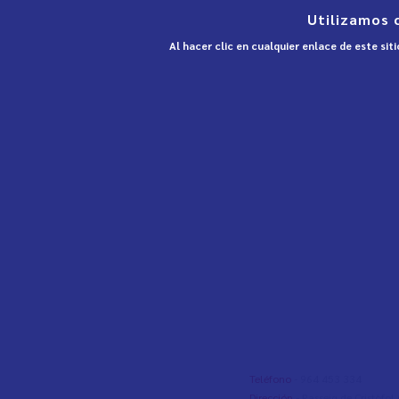
Utilizamos 
Al hacer clic en cualquier enlace de este si
Teléfono
- 964 453 334
Dirección
- Passeig de Cristòfo