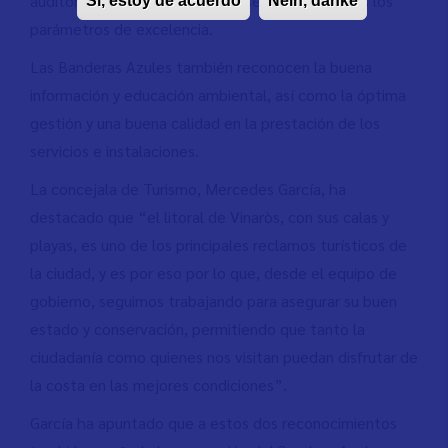
auditorías para comprobar que se cumplen todos los
Sí, estoy de acuerdo
Nein, danke
parámetros de excelencia.
Las Banderas Azules también reconocen la buena
información y educación ambiental, así como la óptima
gestión y una buena calidad en la prestación de los
servicios e instalaciones.
La concejala de Turismo, Mercedes García, ha
destacado que “el litoral de Vinaròs, con sus calas y
playas, es uno de los principales reclamos turísticos de
la ciudad, y es por eso por lo que, desde el equipo de
gobierno, seguimos trabajando para asegurar su buen
estado y conservación, permitiendo que tanto la
ciudadanía como quienes nos visitan puedan disfrutar de
la costa en las mejores condiciones”.
García ha apuntado que a estos dos reconocimientos