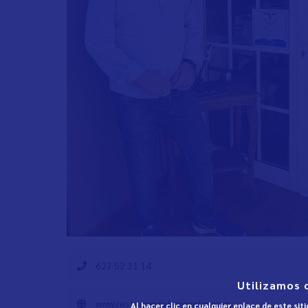
627 52 31 14
Utilizamos 
www.restaurantebergantin.com
Al hacer clic en cualquier enlace de este si