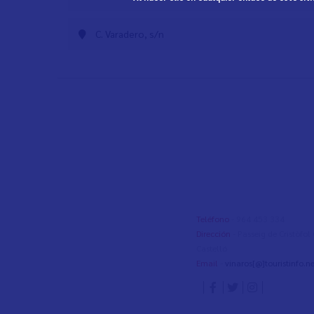
C. Varadero, s/n
Teléfono
- 964 453 334
Dirección
- Passeig de Cristòfo
Castelló
Email
-
vinaros[@]touristinfo.ne