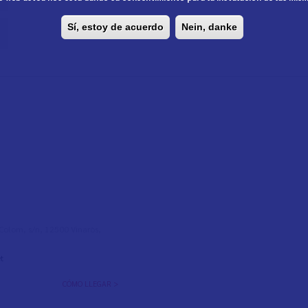
Sí, estoy de acuerdo
Nein, danke
l Colom, s/n, 12500 Vinaròs,
t
CÓMO LLEGAR >