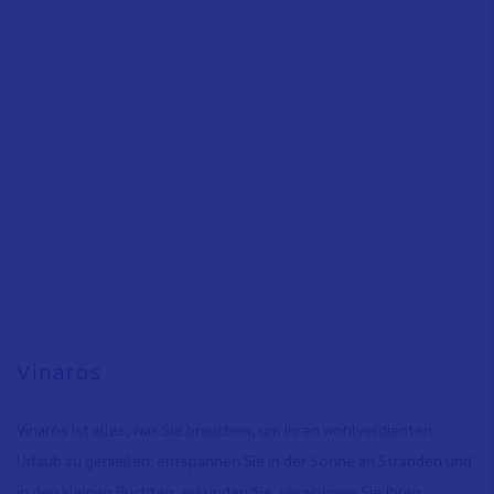
Vinaròs
Vinaròs ist alles, was Sie brauchen, um Ihren wohlverdienten
Urlaub zu genießen: entspannen Sie in der Sonne an Stränden und
in den kleinen Buchten, erkunden Sie, verwöhnen Sie Ihren