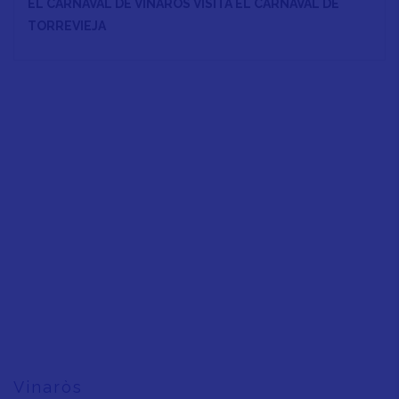
EL CARNAVAL DE VINARÒS VISITA EL CARNAVAL DE
TORREVIEJA
Vinaròs