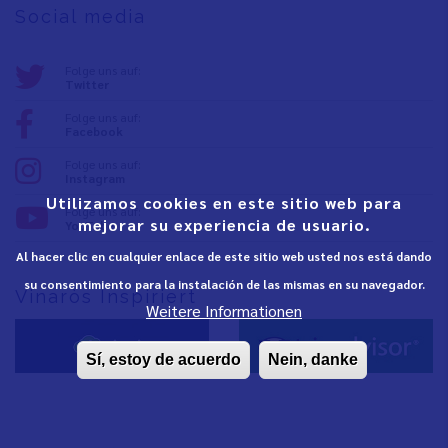
Social media
Folge uns auf:
Twitter
Folge uns auf:
Facebook
Folge uns auf:
Instagram
Utilizamos cookies en este sitio web para
Folge uns auf:
mejorar su experiencia de usuario.
YouTube
Al hacer clic en cualquier enlace de este sitio web usted nos está dando
su consentimiento para la instalación de las mismas en su navegador.
Vinaròs Inspiriert
Weitere Informationen
Sí, estoy de acuerdo
Nein, danke