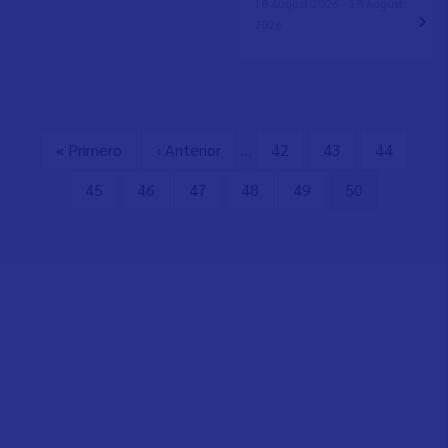
18 August 2026 - 18 August
2026
Erste
« Primero
Vorherige
‹ Anterior
…
Seite
42
Seite
43
Seite
44
Seitennummerierung
Seite
Seite
Seite
45
Seite
46
Seite
47
Seite
48
Seite
49
Aktuelle
50
Seite