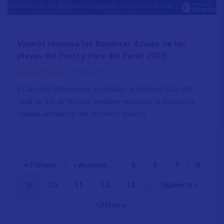
Vinaròs renueva las Banderas Azules de las
playas del Fortí y Fora del Forat 2025
/
09 Mai 25
Calas y Playas
Estas dos distinciones se añaden al Sendero Azul del
Jardí de Sòl de Riu que también reconoce la excelente
calidad ambiental del recorrido Vinaròs…
Erste
« Primero
Vorherige
‹ Anterior
…
Seite
5
Seite
6
Seite
7
Seite
8
Seitennummerierung
Seite
Seite
Aktuelle
9
Seite
10
Seite
11
Seite
12
Seite
13
…
Nächste
Siguiente ›
Seite
Seite
Letzte
Último »
Seite