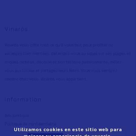
Vinaròs
Vinaròs vous offre tout ce qu’il vous faut pour profiter de
vacances bien méritées: détendez-vous au soleil sur ses plages et
criques nichées, découvrez son histoire passionnante, mêlez-
vous aux locaux et partagez leurs fêtes. Vous vous sentirez
comme chez vous. Vinaròs vous appartient.
Information
Avis juridique
Polítique de confidentialité
Utilizamos cookies en este sitio web para
mejorar su experiencia de usuario.