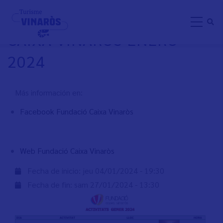
Aller
ACTIVIDADES FUNDACIÓ
au
CAIXA VINARÒS ENERO
contenu
principal
2024
Más información en:
Facebook Fundació Caixa Vinaròs
Web Fundació Caixa Vinaròs
Fecha de inicio:
jeu 04/01/2024 - 19:30
Fecha de fin:
sam 27/01/2024 - 13:30