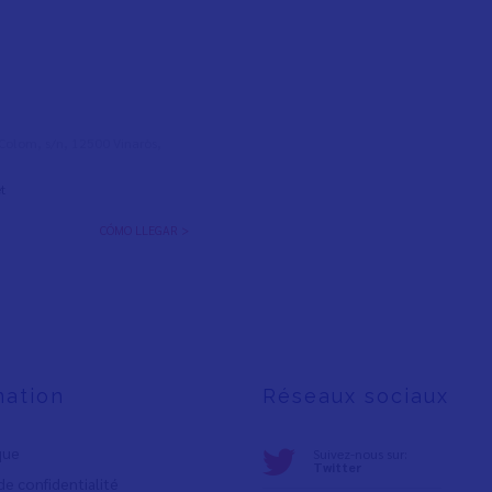
l Colom, s/n, 12500 Vinaròs,
t
CÓMO LLEGAR >
mation
Réseaux sociaux
ique
Suivez-nous sur:
Twitter
de confidentialité