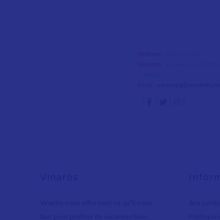
Teléfono
- 964 453 334
Dirección
- Passeig de Cristòfo
Castelló
Email
-
vinaros[@]touristinfo.ne
Vinaròs
Infor
Vinaròs vous offre tout ce qu’il vous
Avis jurid
faut pour profiter de vacances bien
Polítique 