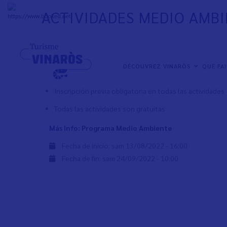
Aller
ACTIVIDADES MEDIO AMBI
au
+
33°
C
contenu
principal
El área de Medio Ambiente continúa promoviendo activid
potenciar el cuidado del medio ambiente y cambio climát
NAVEGACIÓN
DÉCOUVREZ VINARÒS
QUE FA
PRINCIPAL
Del 9 de julio al 24 de septiembre
Inscripción previa obligatoria en todas las actividades
Todas las actividades son gratuitas
Más Info:
Programa Medio Ambiente
Fecha de inicio:
sam 13/08/2022 - 16:00
Fecha de fin:
sam 24/09/2022 - 10:00