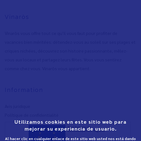
Vinaròs
Vinaròs vous offre tout ce qu’il vous faut pour profiter de
vacances bien méritées: détendez-vous au soleil sur ses plages et
criques nichées, découvrez son histoire passionnante, mêlez-
vous aux locaux et partagez leurs fêtes. Vous vous sentirez
comme chez vous. Vinaròs vous appartient.
Information
Avis juridique
Polítique de confidentialité
Utilizamos cookies en este sitio web para
mejorar su experiencia de usuario.
Al hacer clic en cualquier enlace de este sitio web usted nos está dando