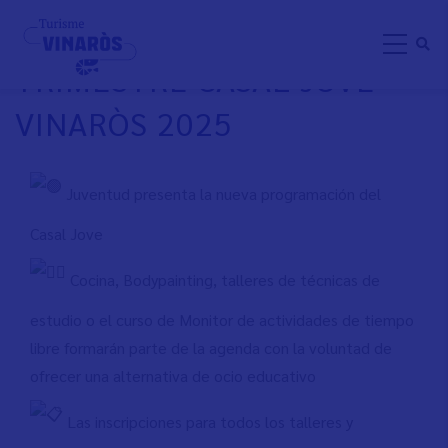
Aller
ACTIVITATS PRIMER
au
TRIMESTRE CASAL JOVE
contenu
principal
VINARÒS 2025
Juventud presenta la nueva programación del
Casal Jove
Cocina, Bodypainting, talleres de técnicas de
estudio o el curso de Monitor de actividades de tiempo
libre formarán parte de la agenda con la voluntad de
ofrecer una alternativa de ocio educativo
Las inscripciones para todos los talleres y