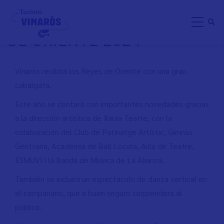
Aller
CABALGATA DE LOS REYES
au
DE ORIENTE 2024
contenu
principal
Vinaròs recibirá los Reyes de Oriente con una gran
cabalgata.
Este año se contará con importantes novedades gracias
a la dirección artística de Xarxa Teatre, con la
colaboración del Club de Patinatge Artístic, Gimnàs
Gentsana, Acadèmia de Ball Locura, Aula de Teatre,
ESMUVI i la Banda de Música de La Alianza.
También se incluirá un espectáculo de danza vertical en
el campanario, que a buen seguro sorprenderá al
público.