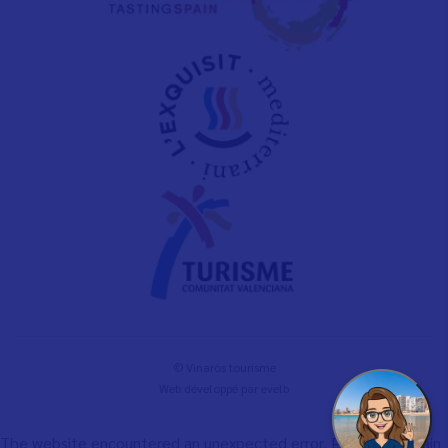
© Vinaròs tourisme
Web développé par
evelb
The website encountered an unexpected error. Please try again