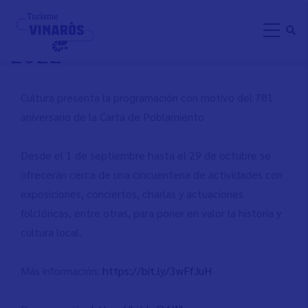
Aller
CARTA PUEBLA VINARÒS
au
2022
contenu
principal
Cultura presenta la programación con motivo del 781
aniversario de la Carta de Poblamiento
Desde el 1 de septiembre hasta el 29 de octubre se
ofrecerán cerca de una cincuentena de actividades con
exposiciones, conciertos, charlas y actuaciones
folclóricas, entre otras, para poner en valor la historia y
cultura local.
Más información:
https://bit.ly/3wFfJuH