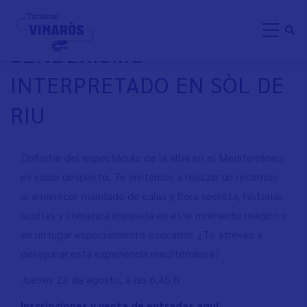
Aller
DESAYUNANDO ALBAS:
au
SENDERISMO
contenu
principal
INTERPRETADO EN SÒL DE
RIU
Disfrutar del espectáculo de la alba en el Mediterráneo
es soñar despierto. Te invitamos a realizar un recorrido
al amanecer maridado de calas y flora secreta, historias
ocultas y literatura inspirada en este momento mágico y
en un lugar especialmente evocador. ¿Te atreves a
desayunar esta experiencia mediterránea?
Jueves 22 de agosto, a las 6.45 h
Inscripciones y venta de entradas aquí.