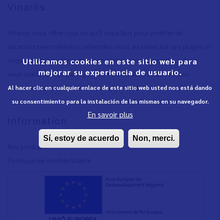
Vinaròs
Vinaròs vous offre tout ce qu’il vous faut pour profiter de
vacances bien méritées: détendez-vous au soleil sur ses plages et
criques nichées, découvrez son histoire passionnante, mêlez-
Utilizamos cookies en este sitio web para
mejorar su experiencia de usuario.
vous aux locaux et partagez leurs fêtes. Vous vous sentirez
comme chez vous. Vinaròs vous appartient.
Al hacer clic en cualquier enlace de este sitio web usted nos está dando
su consentimiento para la instalación de las mismas en su navegador.
En savoir plus
Information
Sí, estoy de acuerdo
Non, merci.
Avis juridique
Polítique de confidentialité