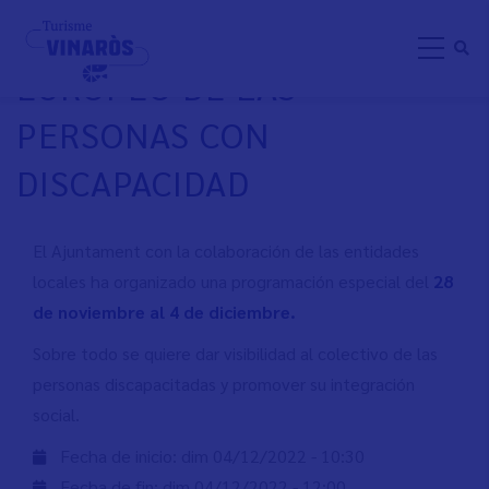
Aller
DÍA INTERNACIONAL Y
au
EUROPEO DE LAS
contenu
principal
PERSONAS CON
DISCAPACIDAD
El Ajuntament con la colaboración de las entidades
locales ha organizado una programación especial del
28
de noviembre al 4 de diciembre.
Sobre todo se quiere dar visibilidad al colectivo de las
personas discapacitadas y promover su integración
social.
Fecha de inicio:
dim 04/12/2022 - 10:30
Fecha de fin:
dim 04/12/2022 - 12:00