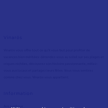
Vinaròs
Vinaròs vous offre tout ce qu’il vous faut pour profiter de
vacances bien méritées: détendez-vous au soleil sur ses plages et
criques nichées, découvrez son histoire passionnante, mêlez-
vous aux locaux et partagez leurs fêtes. Vous vous sentirez
comme chez vous. Vinaròs vous appartient.
Information
Avis juridique