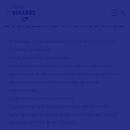
Aller
ENCUENTRO DE
au
BOLILLERAS VINAROS 2022
contenu
principal
El domingo 25 de septiembre vuelve el Encuentro de
Bolilleras de Vinaròs!
Lugar: Entoldado del Atlántico.
Si os gusta hacer bolillos u otras labores, tendréis la
oportunidad de ver personas que las trabajan, así como
de comprar material en las paradas de venta
especializadas.
Estáis invitados/das a visitarnos!
(Las personas que quieran participar del encuentro,
hace falta que se anotan antes a la oficina del Consejo
Municipal de *FPA ☎️ 667958841)