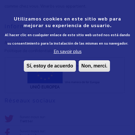
comme chez vous. Vinaròs vous appartient.
Utilizamos cookies en este sitio web para
mejorar su experiencia de usuario.
Information
Al hacer clic en cualquier enlace de este sitio web usted nos está dando
Avis juridique
su consentimiento para la instalación de las mismas en su navegador.
Polítique de confidentialité
En savoir plus
Sí, estoy de acuerdo
Non, merci.
Réseaux sociaux
Suivez-nous sur:
Twitter
Suivez-nous sur: