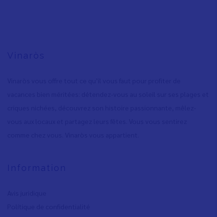
Vinaròs
Vinaròs vous offre tout ce qu’il vous faut pour profiter de
vacances bien méritées: détendez-vous au soleil sur ses plages et
criques nichées, découvrez son histoire passionnante, mêlez-
vous aux locaux et partagez leurs fêtes. Vous vous sentirez
comme chez vous. Vinaròs vous appartient.
Information
Avis juridique
Polítique de confidentialité