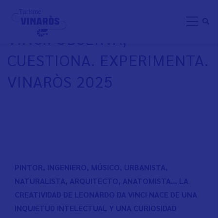
Aller
EXPOSICIÓN LEONARDO DA
au
VINCI. OBSERVA,
contenu
principal
CUESTIONA. EXPERIMENTA.
VINARÒS 2025
PINTOR, INGENIERO, MÚSICO, URBANISTA,
NATURALISTA, ARQUITECTO, ANATOMISTA… LA
CREATIVIDAD DE LEONARDO DA VINCI NACE DE UNA
INQUIETUD INTELECTUAL Y UNA CURIOSIDAD