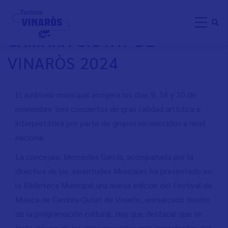
Aller
FESTIVAL DE MÚSICA DE
au
CÁMARA CIUTAT DE
contenu
principal
VINARÒS 2024
El auditorio municipal acogerá los días 9, 16 y 30 de
noviembre tres conciertos de gran calidad artística e
interpretativa por parte de grupos reconocidos a nivel
nacional
La concejala, Mercedes García, acompañada por la
directiva de las Juventudes Musicales ha presentado en
la Biblioteca Municipal una nueva edición del Festival de
Música de Cambra Ciutat de Vinaròs, enmarcado dentro
de la programación cultural. Hay que destacar que se
trata de una de las citas musicales más importantes del