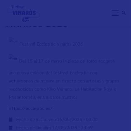
Aller
FESTIVAL ECCLEPTIC
au
VINARÒS 2026
contenu
principal
Festival Eccleptic Vinaròs 2026
Del 15 al 17 de mayo la plaza de toros acogerá
una nueva edición del festival Eccleptic con
actuaciones de música en directo con artistas y grupos
reconocidos como Kiko Veneno, La Habitación Roja o
Phanktom48, entre otros muchos
https://eccleptic.es/
Fecha de inicio:
ven 15/05/2026 - 00:00
Fecha de fin:
dim 17/05/2026 - 23:59