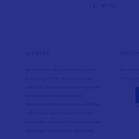
Vinaròs
Infor
Vinaròs vous offre tout ce qu’il vous
Avis jurid
faut pour profiter de vacances bien
Polítique 
méritées: détendez-vous au soleil sur
ses plages et criques nichées,
découvrez son histoire passionnante,
mêlez-vous aux locaux et partagez
leurs fêtes. Vous vous sentirez comme
chez vous. Vinaròs vous appartient.