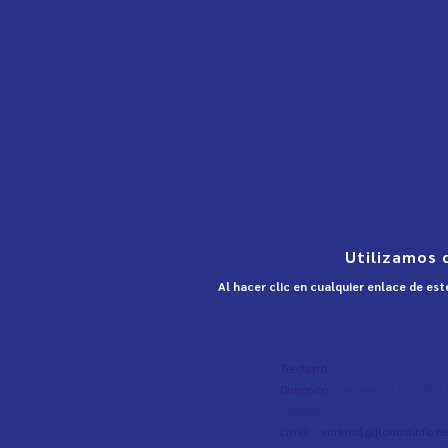
Utilizamos 
Al hacer clic en cualquier enlace de es
Teléfono
- 964 453 334
Dirección
- Passeig de Cristòfo
Castelló
Email
-
vinaros[@]touristinfo.ne