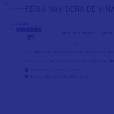
Aller
I FERIA NAVIDEÑA DE VIN
au
+
33°
C
contenu
principal
Del 17 al 19 de diciembre
NAVEGACIÓN
DÉCOUVREZ VINARÒS
QUE FA
10.30 a 14.00 horas y de las 17.30 a 21.00 horas
PRINCIPAL
Desde la plaza Parroquial hasta la plaza de Sant Valent
En la feria también se podrá disfrutar de diferentes activida
Más información de las actividades diarias al
Facebook del 
Fecha de inicio:
ven 17/12/2021 - 10:30
Fecha de fin:
dim 19/12/2021 - 21:00