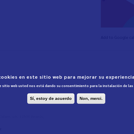
Add to Google ca
cookies en este sitio web para mejorar su experiencia
te sitio web usted nos está dando su consentimiento para la instalación de la
Sí, estoy de acuerdo
Non, merci.
l Colom, s/n, 12500 Vinaròs,
t