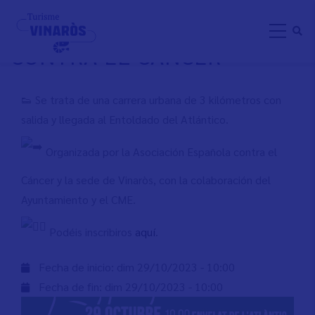
Aller
I MARCHA SOLIDARIA
au
CONTRA EL CÁNCER
contenu
principal
👟 Se trata de una carrera urbana de 3 kilómetros con
salida y llegada al Entoldado del Atlántico.
Organizada por la Asociación Española contra el
Cáncer y la sede de Vinaròs, con la colaboración del
Ayuntamiento y el CME.
Podéis inscribiros
aquí
.
Fecha de inicio:
dim 29/10/2023 - 10:00
Fecha de fin:
dim 29/10/2023 - 10:00