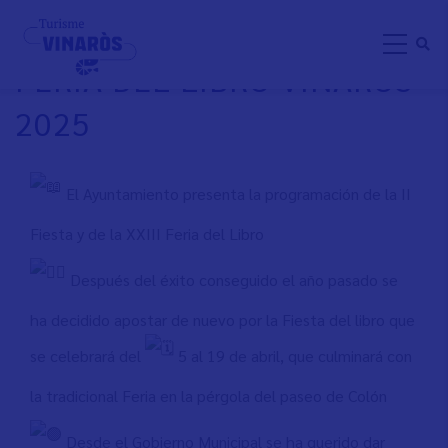
Aller
II FIESTA Y DE LA XXIII
au
FERIA DEL LIBRO VINARÒS
contenu
principal
2025
El Ayuntamiento presenta la programación de la II
Fiesta y de la XXIII Feria del Libro
Después del éxito conseguido el año pasado se
ha decidido apostar de nuevo por la Fiesta del libro que
se celebrará del
5 al 19 de abril, que culminará con
la tradicional Feria en la pérgola del paseo de Colón
Desde el Gobierno Municipal se ha querido dar