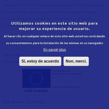
vacances bien méritées: détendez-vous au soleil sur ses plages et
criques nichées, découvrez son histoire passionnante, mêlez-
vous aux locaux et partagez leurs fêtes. Vous vous sentirez
Utilizamos cookies en este sitio web para
comme chez vous. Vinaròs vous appartient.
mejorar su experiencia de usuario.
Al hacer clic en cualquier enlace de este sitio web usted nos está dando
Information
su consentimiento para la instalación de las mismas en su navegador.
En savoir plus
Avis juridique
Polítique de confidentialité
Sí, estoy de acuerdo
Non, merci.
Réseaux sociaux