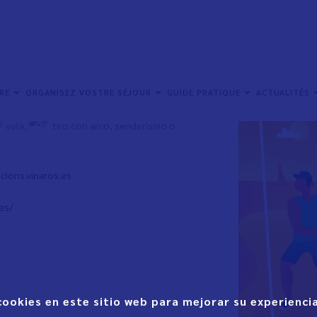
edición de Jovesport
IRE
ORGANISEZ VOSTRE SÉJOUR
GUIDE PRATIQUE
ACTUALITÉS
ante el verano de una variada oferta deportiva,
vela,
tiro con arco, senderismo o
cions.vinaros.es
es/
cookies en este sitio web para mejorar su experiencia