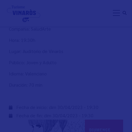
Aller
LA TETA LISA A VINARÒS
au
contenu
principal
Compañia: SaludArte
Hora: 19:30h
Lugar: Auditorio de Vinaròs
Público: Joven y Adulto
Idioma: Valenciano
Duración: 70 min
Fecha de inicio:
dim 30/04/2023 - 19:30
Fecha de fin:
dim 30/04/2023 - 19:30