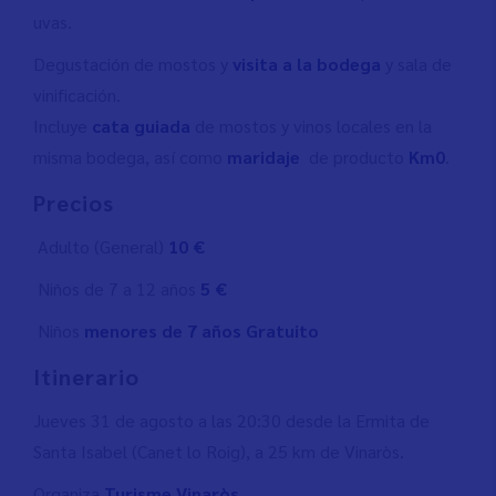
uvas.
Degustación de mostos y
visita a la bodega
y sala de
vinificación.
Incluye
cata guiada
de mostos y vinos locales en la
misma bodega, así como
maridaje
de producto
Km0
.
Precios
Adulto (General)
10 €
Niños de 7 a 12 años
5 €
Niños
menores de 7 años Gratuito
Itinerario
Jueves 31 de agosto a las 20:30 desde la Ermita de
Santa Isabel (Canet lo Roig), a 25 km de Vinaròs.
Organiza
Turisme Vinaròs.