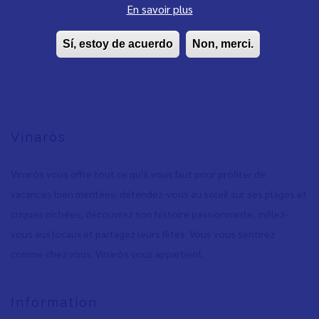
En savoir plus
Sí, estoy de acuerdo
Non, merci.
Vinaròs
Vinaròs vous offre tout ce qu’il vous faut pour profiter de
vacances bien méritées: détendez-vous au soleil sur ses plages et
criques nichées, découvrez son histoire passionnante, mêlez-
vous aux locaux et partagez leurs fêtes. Vous vous sentirez
comme chez vous. Vinaròs vous appartient.
Information