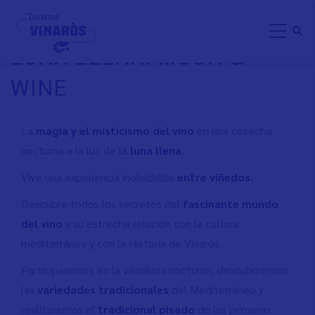
Aller
LA VENDIMIA BAJO LA
au
LUNA LLENA: MOON &
contenu
principal
WINE
La
magia y el misticismo del vino
en una cosecha
nocturna a la luz de la
luna llena
.
Vive una experiencia inolvidable
entre viñedos
.
Descubre todos los secretos del
fascinante mundo
del vino
y su estrecha relación con la cultura
mediterránea y con la Historia de Vinaròs.
Participaremos en la vendimia nocturna, descubriremos
las
variedades tradicionales
del Mediterráneo y
realizaremos el
tradicional pisado
de las primeras