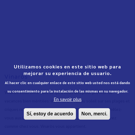
Utilizamos cookies en este sitio web para
mejorar su experiencia de usuario.
Vinaròs
Al hacer clic en cualquier enlace de este sitio web usted nos está dando
su consentimiento para la instalación de las mismas en su navegador.
Vinaròs vous offre tout ce qu’il vous faut pour profiter de
En savoir plus
vacances bien méritées: détendez-vous au soleil sur ses plages et
criques nichées, découvrez son histoire passionnante, mêlez-
Sí, estoy de acuerdo
Non, merci.
vous aux locaux et partagez leurs fêtes. Vous vous sentirez
comme chez vous. Vinaròs vous appartient.