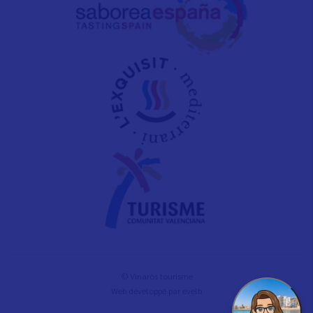
© Vinaròs tourisme
Web développé par
evelb