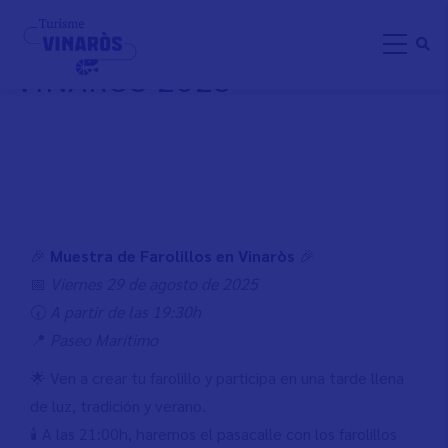
Aller
MOSTRA DE FANALETS A
au
VINARÒS 2025
contenu
principal
🎉
Muestra de Farolillos en Vinaròs
🎉
📅
Viernes 29 de agosto de 2025
🕢
A partir de las 19:30h
📍
Paseo Marítimo
🌟 Ven a crear tu farolillo y participa en una tarde llena
de luz, tradición y verano.
🕯️ A las 21:00h, haremos el pasacalle con los farolillos