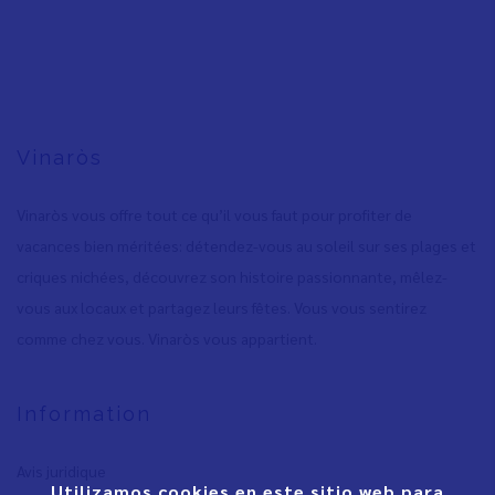
Vinaròs
Vinaròs vous offre tout ce qu’il vous faut pour profiter de
vacances bien méritées: détendez-vous au soleil sur ses plages et
criques nichées, découvrez son histoire passionnante, mêlez-
vous aux locaux et partagez leurs fêtes. Vous vous sentirez
comme chez vous. Vinaròs vous appartient.
Information
Avis juridique
Utilizamos cookies en este sitio web para