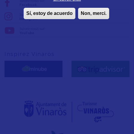
Suivez-nous sur:
Facebook
Sí, estoy de acuerdo
Non, merci.
Suivez-nous sur:
Instagram
Suivez-nous sur:
YouTube
Inspirez Vinaròs