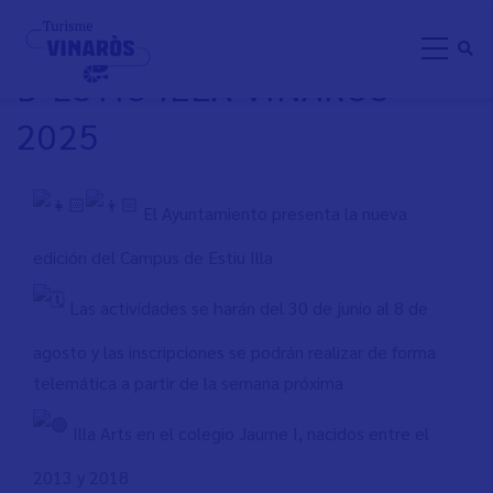
Aller
NOVA EDICIÓ DEL CAMPUS
au
D’ESTIU ILLA VINARÒS
contenu
principal
2025
El Ayuntamiento presenta la nueva
edición del Campus de Estiu Illa
Las actividades se harán del 30 de junio al 8 de
agosto y las inscripciones se podrán realizar de forma
telemática a partir de la semana próxima
Illa Arts en el colegio Jaume I, nacidos entre el
2013 y 2018