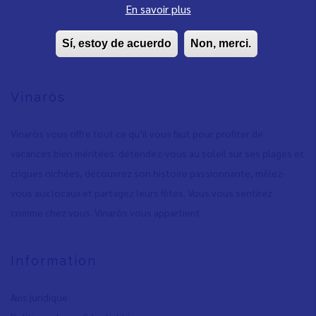
En savoir plus
Sí, estoy de acuerdo
Non, merci.
Vinaròs
Vinaròs vous offre tout ce qu’il vous faut pour profiter de
vacances bien méritées: détendez-vous au soleil sur ses plages et
criques nichées, découvrez son histoire passionnante, mêlez-
vous aux locaux et partagez leurs fêtes. Vous vous sentirez
comme chez vous. Vinaròs vous appartient.
Information
Avis juridique