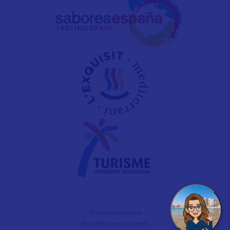
© Vinaròs tourisme
Web développé par
evelb