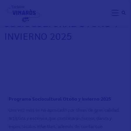
Aller
PROGRAMA
au
SOCIOCULTURAL OTOÑO Y
contenu
principal
INVIERNO 2025
Programa Sociocultural Otoño y Invierno 2025
Una vez más se ha apostado por obras de gran calidad
artística y escénica que combinarán humor, danza y
espectáculos infantiles, además de contar con