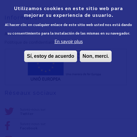
Utilizamos cookies en este sitio web para
mejorar su experiencia de usuario.
Information
Al hacer clic en cualquier enlace de este sitio web usted nos está dando
su consentimiento para la instalación de las mismas en su navegador.
Avis juridique
En savoir plus
Polítique de confidentialité
Sí, estoy de acuerdo
Non, merci.
Réseaux sociaux
Suivez-nous sur:
Twitter
Suivez-nous sur:
Facebook