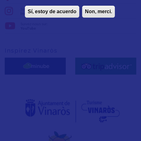
Suivez-nous sur:
Sí, estoy de acuerdo
Non, merci.
Instagram
Suivez-nous sur:
YouTube
Inspirez Vinaròs