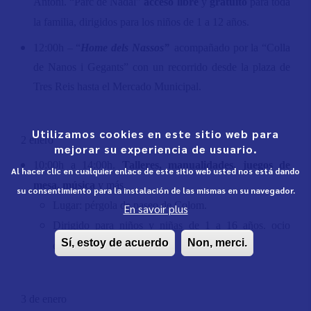
Antoni. “Parc de Nadal”
acceso libre
y
gratuito
para toda
la familia, dirigidos para los niños de 1 a 12 años.
12:00h – “
Home dels Nassos”
acompañado por la “Colla
de Nanos i Gegants” con un recorrido desde la plaza de
Tres Reis hasta el Mercado Municipal.
Utilizamos cookies en este sitio web para
2 enero
mejorar su experiencia de usuario.
10:00h a 14:00h.
Talleres, manualidades, juegos de
Al hacer clic en cualquier enlace de este sitio web usted nos está dando
mesa, música
y más.
su consentimiento para la instalación de las mismas en su navegador.
Lugar: pérgola de paseo de Colom.
En savoir plus
Dirigido para niños y niñas de 1 a 16 años. ocio
Sí, estoy de acuerdo
Non, merci.
educativo.
3 de enero