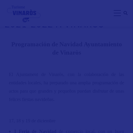
Aller
PROGRAMACIÓN NAVIDAD
au
2021-2022 A VINARÒS
contenu
principal
Programación de Navidad Ayuntamiento
de Vinaròs
El Ajuntament de Vinaròs, con la colaboración de las
entidades locales, ha preparado una amplia programación de
actos para que grandes y pequeños puedan disfrutar de unas
felices fiestas navideñas.
17, 18 y 19 de diciembre
I Feria de Navidad
de comercio local, con un buen