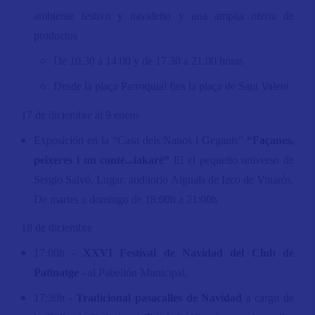
ambiente festivo y navideño y una amplia oferta de
productos
De 10.30 a 14.00 y de 17.30 a 21.00 horas
Desde la plaça Parroquial fins la plaça de Sant Valent
17 de diciembre al 9 enero
Exposición en la “
Casa dels Nanos i Gegants”
“Façanes,
peixeres i un conté...iakaré”
El el pequeño universo de
Sergio Salvó. Lugar: auditorio Aiguals de Izco de Vinaròs.
De martes a domingo de 18:00h a 21:00h
18 de diciembre
17:00h -
XXVI Festival de Navidad del Club de
Patinatge
- al Pabellón Municipal.
17:30h -
Tradicional pasacalles de Navidad
a cargo de